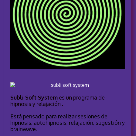
Subli Soft System
es un programa de
hipnosis y relajación .
Está pensado para realizar sesiones de
hipnosis, autohipnosis, relajación, sugestión y
brainwave.