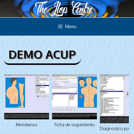
Saltar
al
contenido
Menu
DEMO ACUP
Meridianos
Ficha de seguimiento
Diagnostico por 